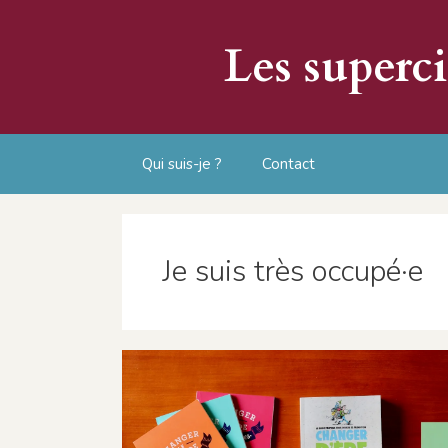
Aller
au
Les superc
contenu
Qui suis-je ?
Contact
Je suis très occupé·e