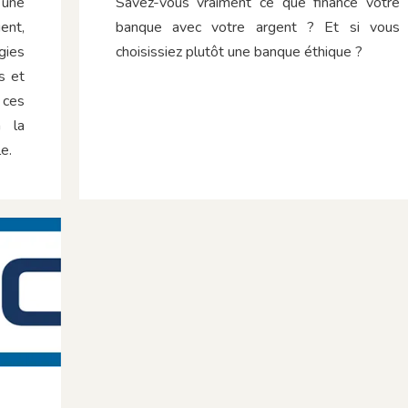
 une
Savez-vous vraiment ce que finance votre
ent,
banque avec votre argent ? Et si vous
gies
choisissiez plutôt une banque éthique ?
s et
 ces
à la
e.