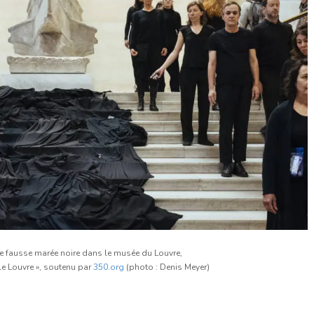
e fausse marée noire dans le musée du Louvre,
 le Louvre », soutenu par
350.org
(photo : Denis Meyer)