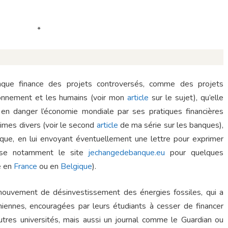
*
nque finance des projets controversés, comme des projets
ironnement et les humains (voir mon
article
sur le sujet), qu’elle
te en danger l’économie mondiale par ses pratiques financières
rimes divers (voir le second
article
de ma série sur les banques),
ue, en lui envoyant éventuellement une lettre pour exprimer
ose notamment le site
jechangedebanque.eu
pour quelques
e en
France
ou en
Belgique
).
mouvement de désinvestissement des énergies fossiles, qui a
iennes, encouragées par leurs étudiants à cesser de financer
autres universités, mais aussi un journal comme le Guardian ou