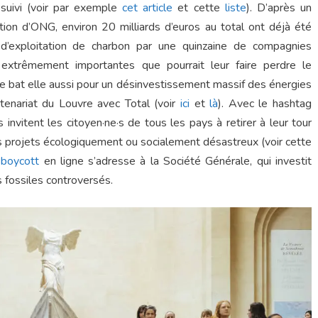
 suivi (voir par exemple
cet article
et cette
liste
). D’après un
on d’ONG, environ 20 milliards d’euros au total ont déjà été
t d’exploitation de charbon par une quinzaine de compagnies
extrêmement importantes que pourrait leur faire perdre le
e bat elle aussi pour un désinvestissement massif des énergies
tenariat du Louvre avec Total (voir
ici
et
là
). Avec le hashtag
 invitent les citoyen·ne·s de tous les pays à retirer à leur tour
s projets écologiquement ou socialement désastreux (voir cette
e
boycott
en ligne s’adresse à la Société Générale, qui investit
 fossiles controversés.