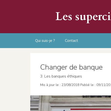
Aller
au
Les superc
contenu
Qui suis-je ?
Contact
Changer de banque
3. Les banques éthiques
23/08/2018
09/11/20