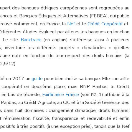
 plupart des banques éthiques européennes sont regroupées au
nances et Banques Éthiques et Alternatives (FEBEA), qui publie
trouve notamment, en France, la
Nef
et le
Crédit Coopératif
et,
 Différentes études évaluent par ailleurs les banques en fonction
s. Le site
Banktrack
(en anglais) s’intéresse ainsi à plusieurs
nventorie les différents projets « climaticides » qu’elles
 une note en fonction de leur respect des droits humains (la
2,5/12).
blié en 2017 un
guide
pour bien choisir sa banque. Elle conseille
t coopératif en deuxième place, mais BNP Paribas, le Crédit
 en bas de l’échelle.
Fairfinance France
(voir
fig
. 1) attribue à la
ribas, au Crédit Agricole, au CIC et à la Société Générale des
 dans huit domaines : changement climatique, droits humains,
 rémunération, fiscalité, transparence et redevabilité et enfin
ositifs à très positifs (à une exception près), tandis que la Nef